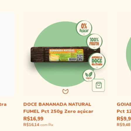
tra
DOCE BANANADA NATURAL
GOIA
FUMEL Pct 250g Zero açúcar
Pct 1
R$16,99
R$9,9
R$16,14
R$9,4
com
Pix