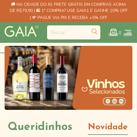
🚚 NA CIDADE DO RJ: FRETE GRÁTIS EM COMPRAS ACIMA
DE R$79,90 | 🛍️ 1ª COMPRA? USE GAIA1 E GANHE 10% OFF
| 💸 PAGUE VIA PIX E RECEBA +5% OFF
0
1
2
3
4
Queridinhos
Novidade