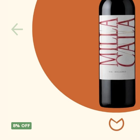
8
%
OFF