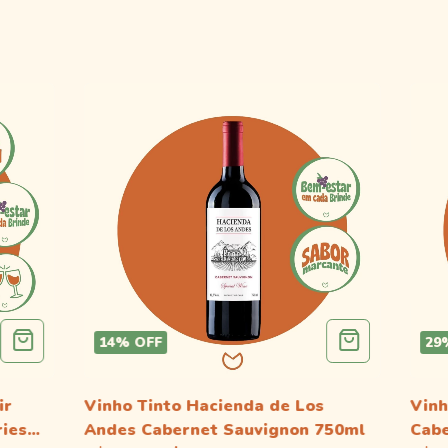
14
%
OFF
29
ir
Vinho Tinto Hacienda de Los
Vinh
ries
Andes Cabernet Sauvignon 750ml
Cabe