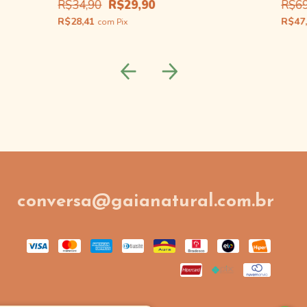
R$34,90
R$29,90
R$69
R$28,41
R$47
com
Pix
conversa@gaianatural.com.br