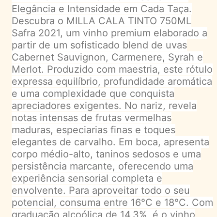
Elegância e Intensidade em Cada Taça.
Descubra o MILLA CALA TINTO 750ML
Safra 2021, um vinho premium elaborado a
partir de um sofisticado blend de uvas
Cabernet Sauvignon, Carmenere, Syrah e
Merlot. Produzido com maestria, este rótulo
expressa equilíbrio, profundidade aromática
e uma complexidade que conquista
apreciadores exigentes. No nariz, revela
notas intensas de frutas vermelhas
maduras, especiarias finas e toques
elegantes de carvalho. Em boca, apresenta
corpo médio-alto, taninos sedosos e uma
persistência marcante, oferecendo uma
experiência sensorial completa e
envolvente. Para aproveitar todo o seu
potencial, consuma entre 16°C e 18°C. Com
graduação alcoólica de 14,3%, é o vinho