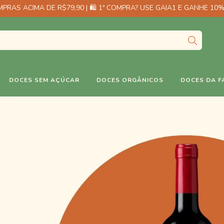
PRAS ACIMA DE R$79,90 | 🛍️ 1ª COMPRA? USE GAIA1 E GANHE 10%
DOCES SEM AÇÚCAR
DOCES ORGÂNICOS
DOCES DA F