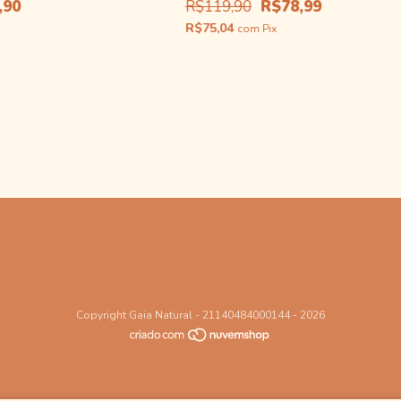
2025 - 750ml
,90
R$119,90
R$78,99
R$75,04
com
Pix
Copyright Gaia Natural - 21140484000144 - 2026