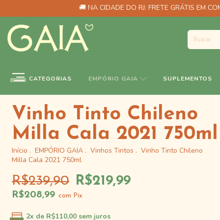
🚚 NA CIDADE DO RJ: FRETE GRÁTIS EM COM
CATEGORIAS
EMPÓRIO GAIA
SUPLEMENTOS
Vinho Tinto Chileno
Milla Cala 2021 750ml
Início
.
EMPÓRIO GAIA
.
Vinhos Tintos
.
Vinho Tinto Chileno
Milla Cala 2021 750ml
R$239,90
R$219,99
R$208,99
com
Pix
2
x de
R$110,00
sem juros