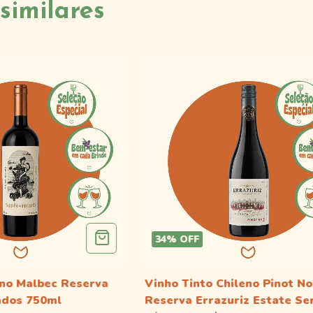
similares
34
%
OFF
no Malbec Reserva
Vinho Tinto Chileno Pinot No
ados 750ml
Reserva Errazuriz Estate Se