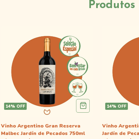
Produtos 
14
%
OFF
14
%
OFF
Vinho Argentino Gran Reserva
Vinho Argenti
Malbec Jardín de Pecados 750ml
Jardín de Pec