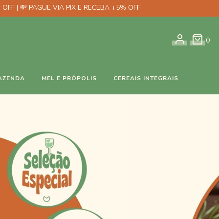
 OFF | 💸 PAGUE VIA PIX E RECEBA +5% OFF
0
AZENDA
MEL E PRÓPOLIS
CEREAIS INTEGRAIS