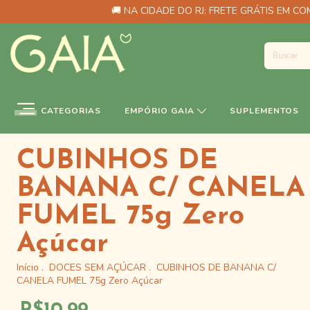
🚚 NA CIDADE DO RJ: FRETE GRÁTIS EM COM
CATEGORIAS
EMPÓRIO GAIA
SUPLEMENTOS
CUBINHOS DE
BANANA C/ CANELA
FUMEL 75g Zero
Açúcar
Início
.
DOCES SEM AÇÚCAR
.
CUBINHOS DE BANANA C/
CANELA FUMEL 75g Zero Açúcar