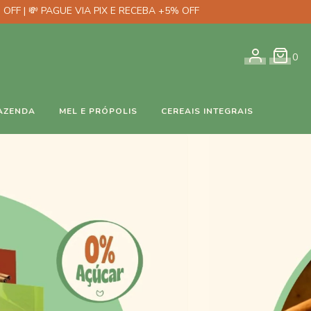
 OFF | 💸 PAGUE VIA PIX E RECEBA +5% OFF
0
AZENDA
MEL E PRÓPOLIS
CEREAIS INTEGRAIS