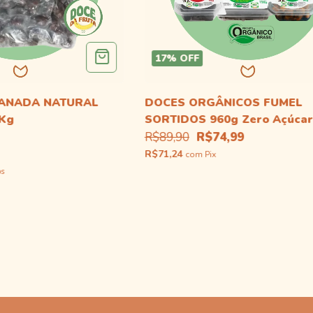
17
%
OFF
NANADA NATURAL
DOCES ORGÂNICOS FUMEL
2Kg
SORTIDOS 960g Zero Açúcar
R$89,90
R$74,99
R$71,24
com
Pix
os