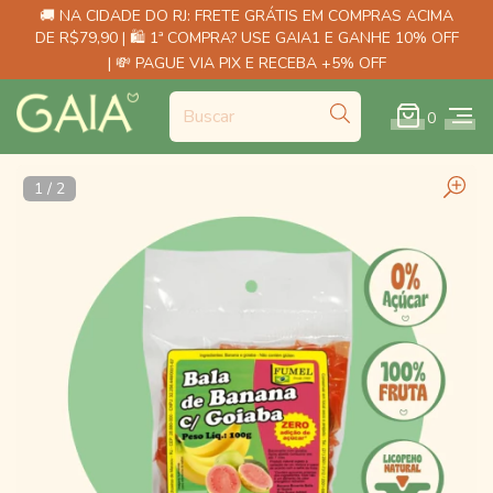
🚚 NA CIDADE DO RJ: FRETE GRÁTIS EM COMPRAS ACIMA
DE R$79,90 | 🛍️ 1ª COMPRA? USE GAIA1 E GANHE 10% OFF
| 💸 PAGUE VIA PIX E RECEBA +5% OFF
0
1
/
2