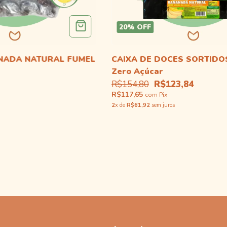
20
%
OFF
NADA NATURAL FUMEL
CAIXA DE DOCES SORTIDO
Zero Açúcar
R$154,80
R$123,84
R$117,65
com
Pix
2
x de
R$61,92
sem juros